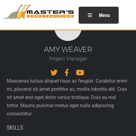
Skip
to
Menu
content
Accueil
Savoir-faire
AMY WEAVER
Références
Project Manager
Contact / accès
Maecenas luctus aliquet risus ac feugiat. Curabitur enim
mi, placerat sit amet porttitor ac, mollis lobortis elit. Cras
sit amet erat eget dolor varius tristique. Duis eu nisl
tortor. Mauris pulvinar metus eget nulla adipiscing
consectetur.
SKILLS